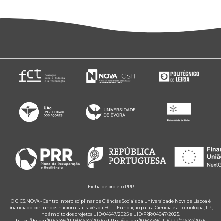
Ficha de projeto PRR
O CICS.NOVA - Centro Interdisciplinar de Ciências Sociais da Universidade Nova de Lisboa é
financiado por fundos nacionais através da FCT – Fundação para a Ciência e a Tecnologia, I.P.,
no âmbito dos projetos UID/04647/2025 e UID/PRR/04647/2025.
https://doi.org/10.54499/UID/04647/2025
e
https://doi.org/10.54499/UID/PRR/04647/2025