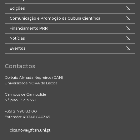
Edições
Comunicação e Promoção da Cultura Científica
Financiamento PRR
Notícias
Eventos
Contactos
Colégio Almada Negreiros (CAN)
Universidade NOVA de Lisboa
Campus de Campolide
3.º piso – Sala 333
+351 21 790 83 00
Extensão: 40346 / 40349
cics.nova@fcsh.unl.pt