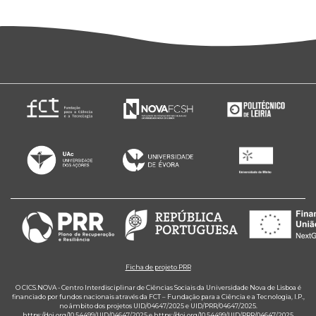
Ficha de projeto PRR
O CICS.NOVA - Centro Interdisciplinar de Ciências Sociais da Universidade Nova de Lisboa é
financiado por fundos nacionais através da FCT – Fundação para a Ciência e a Tecnologia, I.P.,
no âmbito dos projetos UID/04647/2025 e UID/PRR/04647/2025.
https://doi.org/10.54499/UID/04647/2025
e
https://doi.org/10.54499/UID/PRR/04647/2025