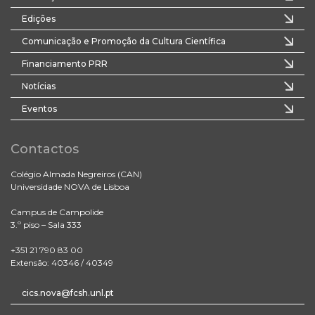
Edições
Comunicação e Promoção da Cultura Científica
Financiamento PRR
Notícias
Eventos
Contactos
Colégio Almada Negreiros (CAN)
Universidade NOVA de Lisboa
Campus de Campolide
3.º piso – Sala 333
+351 21 790 83 00
Extensão: 40346 / 40349
cics.nova@fcsh.unl.pt