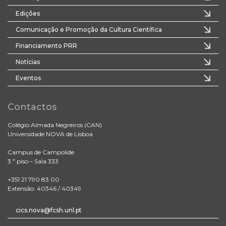
Edições
Comunicação e Promoção da Cultura Científica
Financiamento PRR
Notícias
Eventos
Contactos
Colégio Almada Negreiros (CAN)
Universidade NOVA de Lisboa
Campus de Campolide
3.º piso – Sala 333
+351 21 790 83 00
Extensão: 40346 / 40349
cics.nova@fcsh.unl.pt