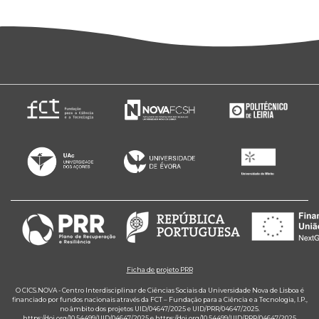
Ficha de projeto PRR
O CICS.NOVA - Centro Interdisciplinar de Ciências Sociais da Universidade Nova de Lisboa é
financiado por fundos nacionais através da FCT – Fundação para a Ciência e a Tecnologia, I.P.,
no âmbito dos projetos UID/04647/2025 e UID/PRR/04647/2025.
https://doi.org/10.54499/UID/04647/2025
e
https://doi.org/10.54499/UID/PRR/04647/2025