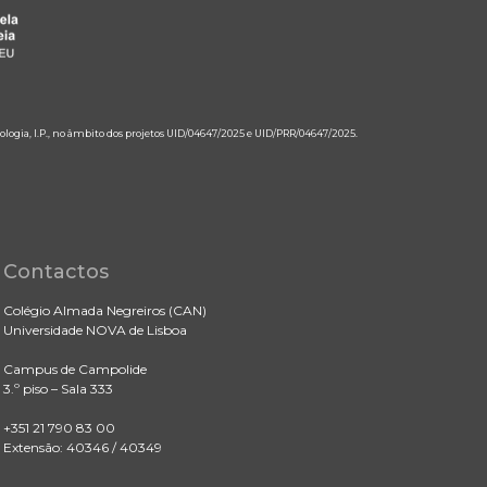
ologia, I.P., no âmbito dos projetos UID/04647/2025 e UID/PRR/04647/2025.
Contactos
Colégio Almada Negreiros (CAN)
Universidade NOVA de Lisboa
Campus de Campolide
3.º piso – Sala 333
+351 21 790 83 00
Extensão: 40346 / 40349