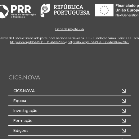
Ficha de projeto PRR
e Nova de Lisboa é financiado por fundos nacionais através da FCT – Fundação para a Ciência e a Tecn
https://doi.org/10.54499/UID/04647/2025
e
https://doi.org/10.54499/UID/PRR/04647/2025
CICS.NOVA
CICS.NOVA
Equipa
Investigação
Formação
Edições