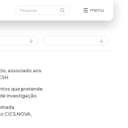
menu
lo, associado aos
FCSH
ntos que pretende
de investigação.
minada
do CICS.NOVA,