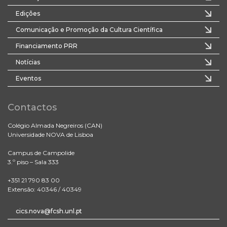
Edições
Comunicação e Promoção da Cultura Científica
Financiamento PRR
Notícias
Eventos
Contactos
Colégio Almada Negreiros (CAN)
Universidade NOVA de Lisboa
Campus de Campolide
3.º piso – Sala 333
+351 21 790 83 00
Extensão: 40346 / 40349
cics.nova@fcsh.unl.pt