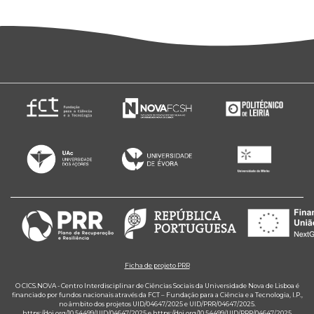
Ficha de projeto PRR
O CICS.NOVA - Centro Interdisciplinar de Ciências Sociais da Universidade Nova de Lisboa é
financiado por fundos nacionais através da FCT – Fundação para a Ciência e a Tecnologia, I.P.,
no âmbito dos projetos UID/04647/2025 e UID/PRR/04647/2025.
https://doi.org/10.54499/UID/04647/2025
e
https://doi.org/10.54499/UID/PRR/04647/2025