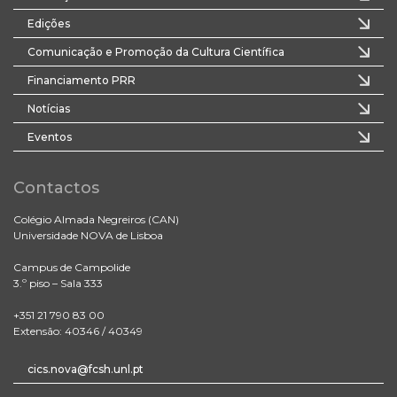
Edições
Comunicação e Promoção da Cultura Científica
Financiamento PRR
Notícias
Eventos
Contactos
Colégio Almada Negreiros (CAN)
Universidade NOVA de Lisboa
Campus de Campolide
3.º piso – Sala 333
+351 21 790 83 00
Extensão: 40346 / 40349
cics.nova@fcsh.unl.pt