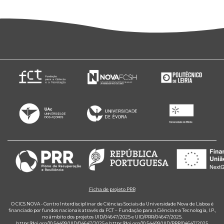
Ficha de projeto PRR
O CICS.NOVA - Centro Interdisciplinar de Ciências Sociais da Universidade Nova de Lisboa é
financiado por fundos nacionais através da FCT – Fundação para a Ciência e a Tecnologia, I.P.,
no âmbito dos projetos UID/04647/2025 e UID/PRR/04647/2025.
https://doi.org/10.54499/UID/04647/2025
e
https://doi.org/10.54499/UID/PRR/04647/2025