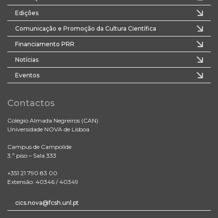
Edições
Comunicação e Promoção da Cultura Científica
Financiamento PRR
Notícias
Eventos
Contactos
Colégio Almada Negreiros (CAN)
Universidade NOVA de Lisboa
Campus de Campolide
3.º piso – Sala 333
+351 21 790 83 00
Extensão: 40346 / 40349
cics.nova@fcsh.unl.pt