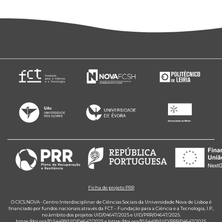
Ficha de projeto PRR
O CICS.NOVA - Centro Interdisciplinar de Ciências Sociais da Universidade Nova de Lisboa é
financiado por fundos nacionais através da FCT – Fundação para a Ciência e a Tecnologia, I.P.,
no âmbito dos projetos UID/04647/2025 e UID/PRR/04647/2025.
https://doi.org/10.54499/UID/04647/2025
e
https://doi.org/10.54499/UID/PRR/04647/2025