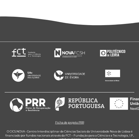
Ficha de projeto PRR
O CICS.NOVA - Centro Interdisciplinar de Ciências Sociais da Universidade Nova de Lisboa é
financiado por fundos nacionais através da FCT – Fundação para a Ciência e a Tecnologia, I.P.,