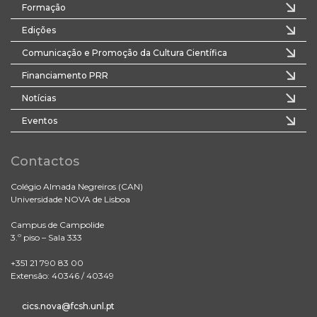
Formação
Edições
Comunicação e Promoção da Cultura Científica
Financiamento PRR
Notícias
Eventos
Contactos
Colégio Almada Negreiros (CAN)
Universidade NOVA de Lisboa
Campus de Campolide
3.º piso – Sala 333
+351 21 790 83 00
Extensão: 40346 / 40349
cics.nova@fcsh.unl.pt