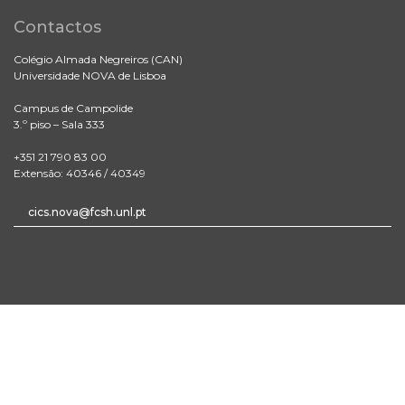
Contactos
Colégio Almada Negreiros (CAN)
Universidade NOVA de Lisboa
Campus de Campolide
3.º piso – Sala 333
+351 21 790 83 00
Extensão: 40346 / 40349
cics.nova@fcsh.unl.pt