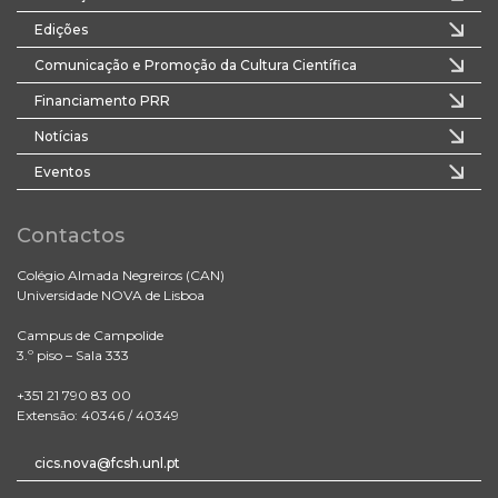
Edições
Comunicação e Promoção da Cultura Científica
Financiamento PRR
Notícias
Eventos
Contactos
Colégio Almada Negreiros (CAN)
Universidade NOVA de Lisboa
Campus de Campolide
3.º piso – Sala 333
+351 21 790 83 00
Extensão: 40346 / 40349
cics.nova@fcsh.unl.pt