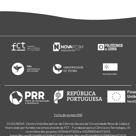
Ficha de projeto PRR
O CICS.NOVA - Centro Interdisciplinar de Ciências Sociais da Universidade Nova de Lisboa é
financiado por fundos nacionais através da FCT – Fundação para a Ciência e a Tecnologia, I.P.,
no âmbito dos projetos UID/04647/2025 e UID/PRR/04647/2025.
https://doi.org/10.54499/UID/04647/2025
e
https://doi.org/10.54499/UID/PRR/04647/2025