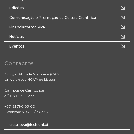
Edições
Comunicação e Promoção da Cultura Científica
Financiamento PRR
Notícias
Eventos
Contactos
Colégio Almada Negreiros (CAN)
Universidade NOVA de Lisboa
Campus de Campolide
3.º piso – Sala 333
+351 21 790 83 00
Extensão: 40346 / 40349
cics.nova@fcsh.unl.pt