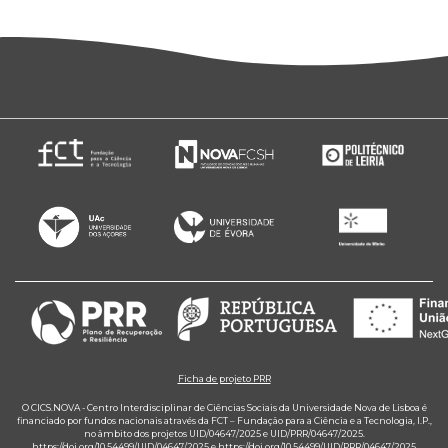
Ficha de projeto PRR
O CICS.NOVA - Centro Interdisciplinar de Ciências Sociais da Universidade Nova de Lisboa é
financiado por fundos nacionais através da FCT – Fundação para a Ciência e a Tecnologia, I.P.,
no âmbito dos projetos UID/04647/2025 e UID/PRR/04647/2025.
https://doi.org/10.54499/UID/04647/2025
e
https://doi.org/10.54499/UID/PRR/04647/2025