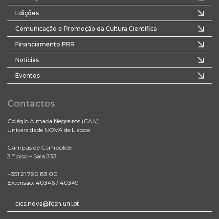
Edições
Comunicação e Promoção da Cultura Científica
Financiamento PRR
Notícias
Eventos
Contactos
Colégio Almada Negreiros (CAN)
Universidade NOVA de Lisboa
Campus de Campolide
3.º piso – Sala 333
+351 21 790 83 00
Extensão: 40346 / 40349
cics.nova@fcsh.unl.pt