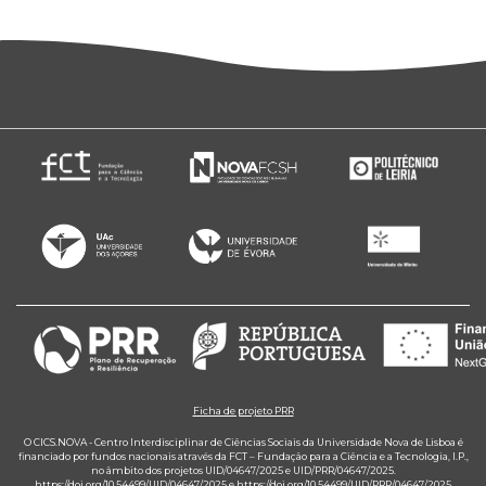
Ficha de projeto PRR
O CICS.NOVA - Centro Interdisciplinar de Ciências Sociais da Universidade Nova de Lisboa é
financiado por fundos nacionais através da FCT – Fundação para a Ciência e a Tecnologia, I.P.,
no âmbito dos projetos UID/04647/2025 e UID/PRR/04647/2025.
https://doi.org/10.54499/UID/04647/2025
e
https://doi.org/10.54499/UID/PRR/04647/2025