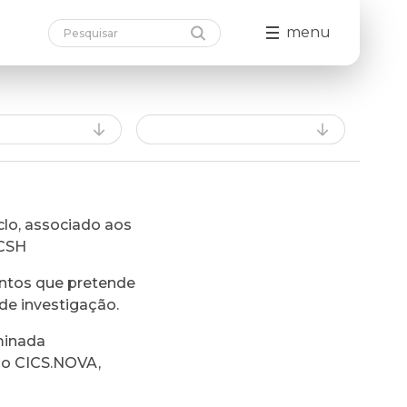
menu
lo, associado aos
FCSH
ntos que pretende
de investigação.
minada
do CICS.NOVA,