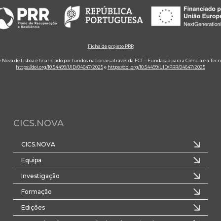
Ficha de projeto PRR
e Nova de Lisboa é financiado por fundos nacionais através da FCT – Fundação para a Ciência e a Tecn
https://doi.org/10.54499/UID/04647/2025
e
https://doi.org/10.54499/UID/PRR/04647/2025
CICS.NOVA
CICS.NOVA
Equipa
Investigação
Formação
Edições