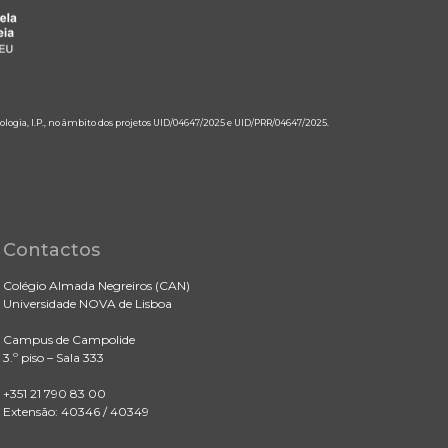
ologia, I.P., no âmbito dos projetos UID/04647/2025 e UID/PRR/04647/2025.
Contactos
Colégio Almada Negreiros (CAN)
Universidade NOVA de Lisboa
Campus de Campolide
3.º piso – Sala 333
+351 21 790 83 00
Extensão: 40346 / 40349