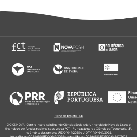
Ficha de projeto PRR
O CICS.NOVA - Centro Interdisciplinar de Ciências Sociais da Universidade Nova de Lisboa é
financiado por fundos nacionais através da FCT – Fundação para a Ciência e a Tecnologia, I.P.,
no âmbito dos projetos UID/04647/2025 e UID/PRR/04647/2025.
https://doi.org/10.54499/UID/04647/2025
e
https://doi.org/10.54499/UID/PRR/04647/2025