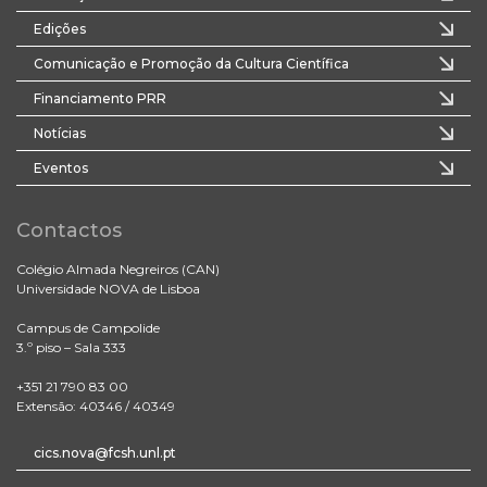
Edições
Comunicação e Promoção da Cultura Científica
Financiamento PRR
Notícias
Eventos
Contactos
Colégio Almada Negreiros (CAN)
Universidade NOVA de Lisboa
Campus de Campolide
3.º piso – Sala 333
+351 21 790 83 00
Extensão: 40346 / 40349
cics.nova@fcsh.unl.pt