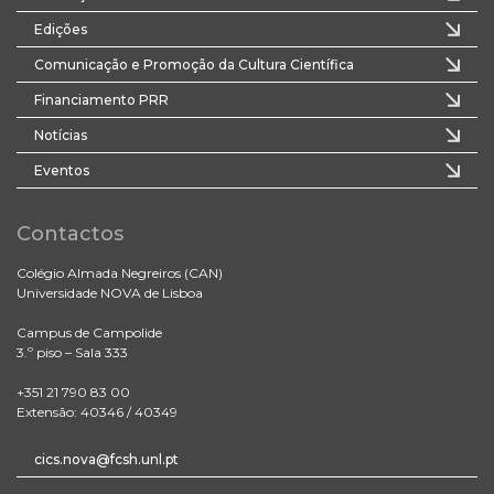
Edições
Comunicação e Promoção da Cultura Científica
Financiamento PRR
Notícias
Eventos
Contactos
Colégio Almada Negreiros (CAN)
Universidade NOVA de Lisboa
Campus de Campolide
3.º piso – Sala 333
+351 21 790 83 00
Extensão: 40346 / 40349
cics.nova@fcsh.unl.pt