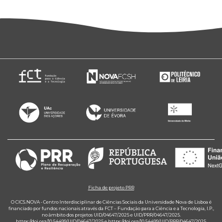
Ficha de projeto PRR
O CICS.NOVA - Centro Interdisciplinar de Ciências Sociais da Universidade Nova de Lisboa é
financiado por fundos nacionais através da FCT – Fundação para a Ciência e a Tecnologia, I.P.,
no âmbito dos projetos UID/04647/2025 e UID/PRR/04647/2025.
https://doi.org/10.54499/UID/04647/2025
e
https://doi.org/10.54499/UID/PRR/04647/2025