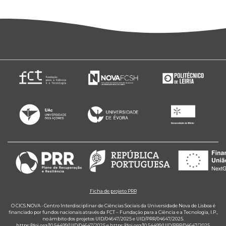
Ficha de projeto PRR
O CICS.NOVA - Centro Interdisciplinar de Ciências Sociais da Universidade Nova de Lisboa é
financiado por fundos nacionais através da FCT – Fundação para a Ciência e a Tecnologia, I.P.,
no âmbito dos projetos UID/04647/2025 e UID/PRR/04647/2025.
https://doi.org/10.54499/UID/04647/2025
e
https://doi.org/10.54499/UID/PRR/04647/2025