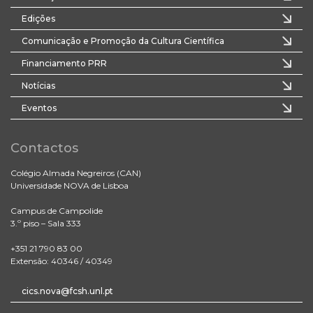
Edições
Comunicação e Promoção da Cultura Científica
Financiamento PRR
Notícias
Eventos
Contactos
Colégio Almada Negreiros (CAN)
Universidade NOVA de Lisboa
Campus de Campolide
3.º piso – Sala 333
+351 21 790 83 00
Extensão: 40346 / 40349
cics.nova@fcsh.unl.pt