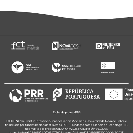
Ficha de projeto PRR
O CICS.NOVA - Centro Interdisciplinar de Ciências Sociais da Universidade Nova de Lisboa é
financiado por fundos nacionais através da FCT – Fundação para a Ciência e a Tecnologia, I.P.,
no âmbito dos projetos UID/04647/2025 e UID/PRR/04647/2025.
https://doi.org/10.54499/UID/04647/2025
e
https://doi.org/10.54499/UID/PRR/04647/2025