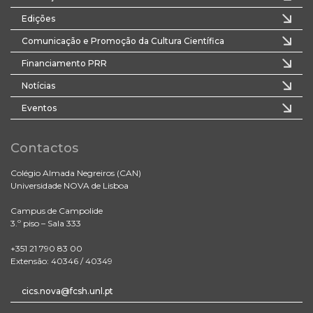
Edições
Comunicação e Promoção da Cultura Científica
Financiamento PRR
Notícias
Eventos
Contactos
Colégio Almada Negreiros (CAN)
Universidade NOVA de Lisboa
Campus de Campolide
3.º piso – Sala 333
+351 21 790 83 00
Extensão: 40346 / 40349
cics.nova@fcsh.unl.pt