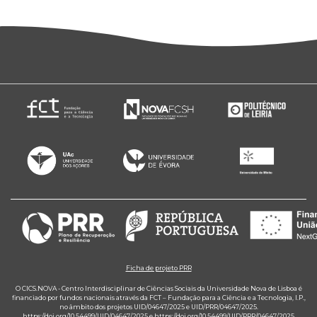
Ficha de projeto PRR
O CICS.NOVA - Centro Interdisciplinar de Ciências Sociais da Universidade Nova de Lisboa é
financiado por fundos nacionais através da FCT – Fundação para a Ciência e a Tecnologia, I.P.,
no âmbito dos projetos UID/04647/2025 e UID/PRR/04647/2025.
https://doi.org/10.54499/UID/04647/2025
e
https://doi.org/10.54499/UID/PRR/04647/2025