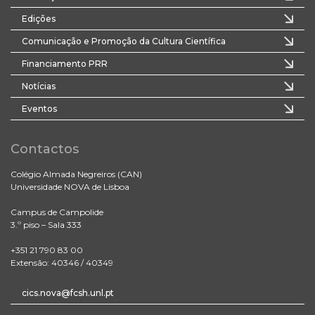
Edições
Comunicação e Promoção da Cultura Científica
Financiamento PRR
Notícias
Eventos
Contactos
Colégio Almada Negreiros (CAN)
Universidade NOVA de Lisboa
Campus de Campolide
3.º piso – Sala 333
+351 21 790 83 00
Extensão: 40346 / 40349
cics.nova@fcsh.unl.pt