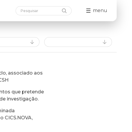
menu
lo, associado aos
FCSH
ntos que pretende
de investigação.
minada
do CICS.NOVA,