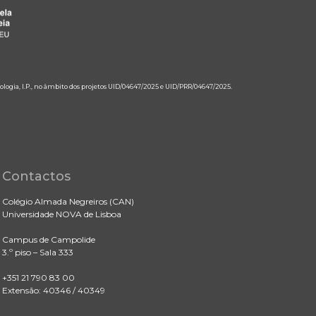
ologia, I.P., no âmbito dos projetos UID/04647/2025 e UID/PRR/04647/2025.
Contactos
Colégio Almada Negreiros (CAN)
Universidade NOVA de Lisboa
Campus de Campolide
3.º piso – Sala 333
+351 21 790 83 00
Extensão: 40346 / 40349