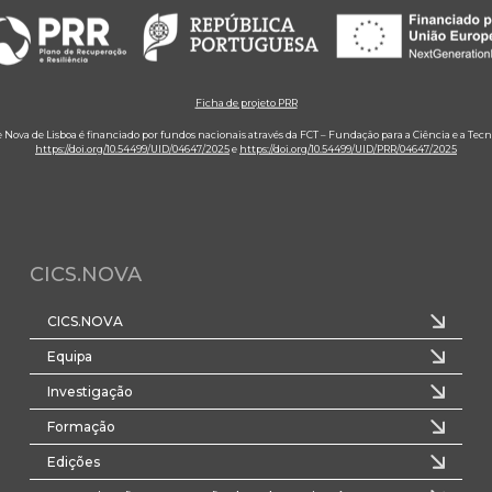
Ficha de projeto PRR
e Nova de Lisboa é financiado por fundos nacionais através da FCT – Fundação para a Ciência e a Tecn
https://doi.org/10.54499/UID/04647/2025
e
https://doi.org/10.54499/UID/PRR/04647/2025
CICS.NOVA
CICS.NOVA
Equipa
Investigação
Formação
Edições