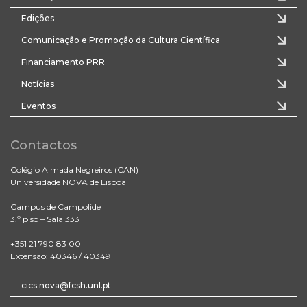
Edições
Comunicação e Promoção da Cultura Científica
Financiamento PRR
Notícias
Eventos
Contactos
Colégio Almada Negreiros (CAN)
Universidade NOVA de Lisboa
Campus de Campolide
3.º piso – Sala 333
+351 21 790 83 00
Extensão: 40346 / 40349
cics.nova@fcsh.unl.pt