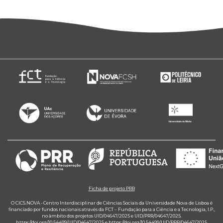
Ficha de projeto PRR
O CICS.NOVA - Centro Interdisciplinar de Ciências Sociais da Universidade Nova de Lisboa é
financiado por fundos nacionais através da FCT – Fundação para a Ciência e a Tecnologia, I.P.,
no âmbito dos projetos UID/04647/2025 e UID/PRR/04647/2025.
https://doi.org/10.54499/UID/04647/2025
e
https://doi.org/10.54499/UID/PRR/04647/2025