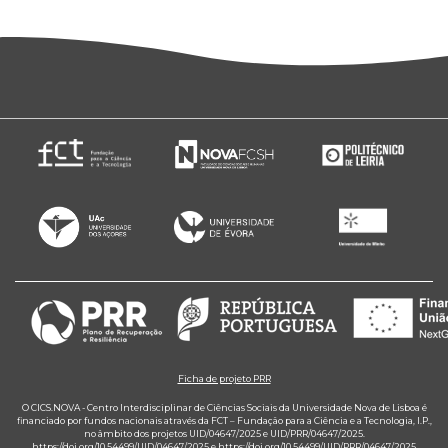
Ficha de projeto PRR
O CICS.NOVA - Centro Interdisciplinar de Ciências Sociais da Universidade Nova de Lisboa é
financiado por fundos nacionais através da FCT – Fundação para a Ciência e a Tecnologia, I.P.,
no âmbito dos projetos UID/04647/2025 e UID/PRR/04647/2025.
https://doi.org/10.54499/UID/04647/2025
e
https://doi.org/10.54499/UID/PRR/04647/2025