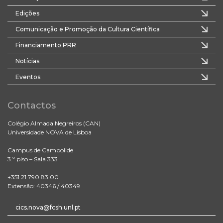
Edições
Comunicação e Promoção da Cultura Científica
Financiamento PRR
Notícias
Eventos
Contactos
Colégio Almada Negreiros (CAN)
Universidade NOVA de Lisboa
Campus de Campolide
3.º piso – Sala 333
+351 21 790 83 00
Extensão: 40346 / 40349
cics.nova@fcsh.unl.pt