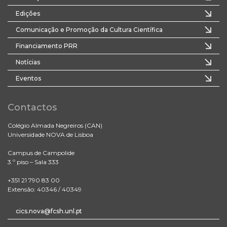
Edições
Comunicação e Promoção da Cultura Científica
Financiamento PRR
Notícias
Eventos
Contactos
Colégio Almada Negreiros (CAN)
Universidade NOVA de Lisboa
Campus de Campolide
3.º piso – Sala 333
+351 21 790 83 00
Extensão: 40346 / 40349
cics.nova@fcsh.unl.pt