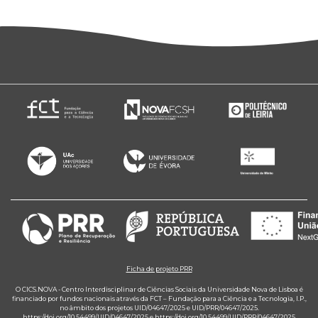
Ficha de projeto PRR
O CICS.NOVA - Centro Interdisciplinar de Ciências Sociais da Universidade Nova de Lisboa é
financiado por fundos nacionais através da FCT – Fundação para a Ciência e a Tecnologia, I.P.,
no âmbito dos projetos UID/04647/2025 e UID/PRR/04647/2025.
https://doi.org/10.54499/UID/04647/2025
e
https://doi.org/10.54499/UID/PRR/04647/2025