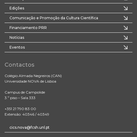
Edições
Comunicação e Promoção da Cultura Científica
Financiamento PRR
Notícias
Eventos
Contactos
Colégio Almada Negreiros (CAN)
Universidade NOVA de Lisboa
Campus de Campolide
3.º piso – Sala 333
+351 21 790 83 00
Extensão: 40346 / 40349
cics.nova@fcsh.unl.pt