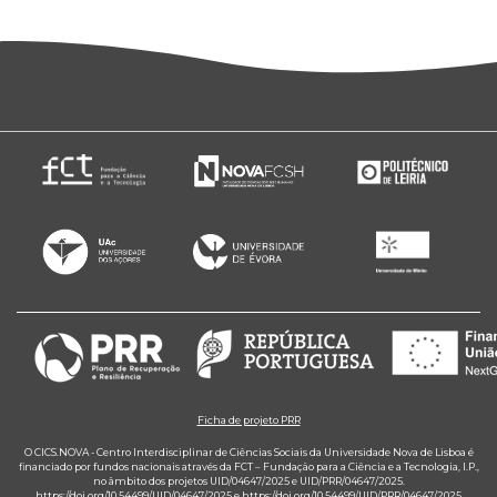
Ficha de projeto PRR
O CICS.NOVA - Centro Interdisciplinar de Ciências Sociais da Universidade Nova de Lisboa é
financiado por fundos nacionais através da FCT – Fundação para a Ciência e a Tecnologia, I.P.,
no âmbito dos projetos UID/04647/2025 e UID/PRR/04647/2025.
https://doi.org/10.54499/UID/04647/2025
e
https://doi.org/10.54499/UID/PRR/04647/2025