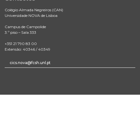
Colégio Almada Negreiros (CAN)
Universidade NOVA de Lisboa
Campus de Campolide
3.º piso – Sala 333
+351 21 790 83 00
Extensão: 40346 / 40349
cics.nova@fcsh.unl.pt