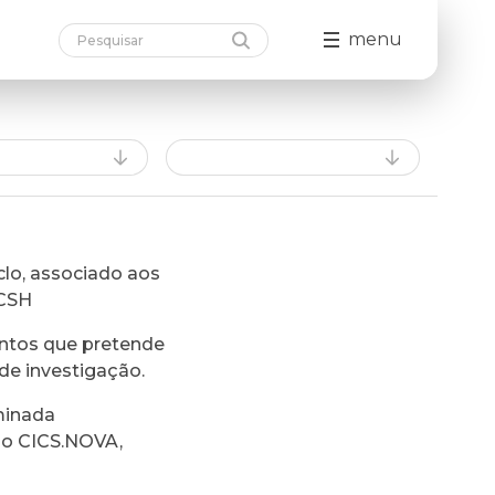
menu
lo, associado aos
FCSH
ntos que pretende
de investigação.
minada
do CICS.NOVA,