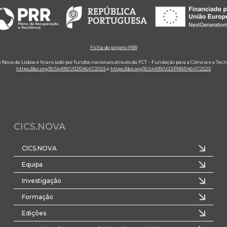
Ficha de projeto PRR
e Nova de Lisboa é financiado por fundos nacionais através da FCT – Fundação para a Ciência e a Tecn
https://doi.org/10.54499/UID/04647/2025
e
https://doi.org/10.54499/UID/PRR/04647/2025
CICS.NOVA
CICS.NOVA
Equipa
Investigação
Formação
Edições