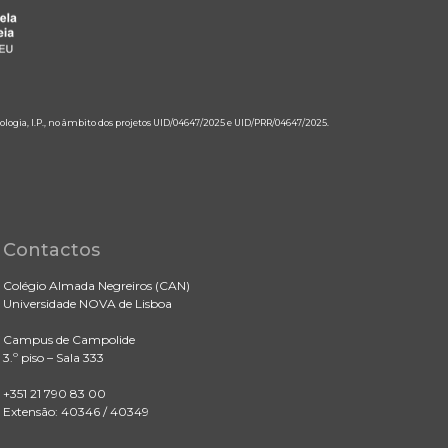
ologia, I.P., no âmbito dos projetos UID/04647/2025 e UID/PRR/04647/2025.
Contactos
Colégio Almada Negreiros (CAN)
Universidade NOVA de Lisboa
Campus de Campolide
3.º piso – Sala 333
+351 21 790 83 00
Extensão: 40346 / 40349