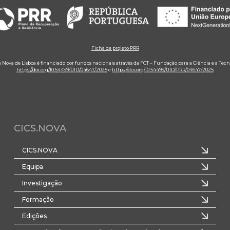
Ficha de projeto PRR
e Nova de Lisboa é financiado por fundos nacionais através da FCT – Fundação para a Ciência e a Tecn
https://doi.org/10.54499/UID/04647/2025
e
https://doi.org/10.54499/UID/PRR/04647/2025
CICS.NOVA
CICS.NOVA
Equipa
Investigação
Formação
Edições