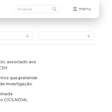
menu
lo, associado aos
FCSH
ntos que pretende
de investigação.
minada
do CICS.NOVA,