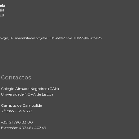
ologia, I.P., no âmbito dos projetos UID/04647/2025 e UID/PRR/04647/2025.
Contactos
Colégio Almada Negreiros (CAN)
Universidade NOVA de Lisboa
Campus de Campolide
3.º piso – Sala 333
+351 21 790 83 00
Extensão: 40346 / 40349