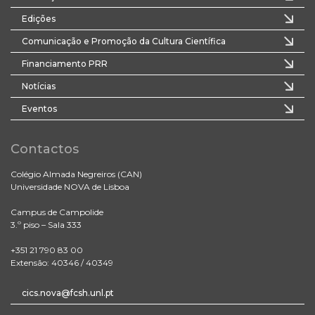
Edições
Comunicação e Promoção da Cultura Científica
Financiamento PRR
Notícias
Eventos
Contactos
Colégio Almada Negreiros (CAN)
Universidade NOVA de Lisboa
Campus de Campolide
3.º piso – Sala 333
+351 21 790 83 00
Extensão: 40346 / 40349
cics.nova@fcsh.unl.pt