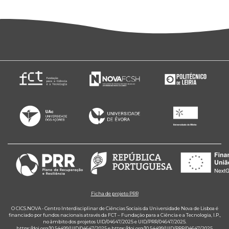
Ficha de projeto PRR
O CICS.NOVA - Centro Interdisciplinar de Ciências Sociais da Universidade Nova de Lisboa é
financiado por fundos nacionais através da FCT – Fundação para a Ciência e a Tecnologia, I.P.,
no âmbito dos projetos UID/04647/2025 e UID/PRR/04647/2025.
https://doi.org/10.54499/UID/04647/2025
e
https://doi.org/10.54499/UID/PRR/04647/2025