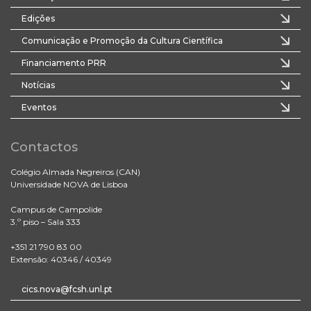
Edições
Comunicação e Promoção da Cultura Científica
Financiamento PRR
Notícias
Eventos
Contactos
Colégio Almada Negreiros (CAN)
Universidade NOVA de Lisboa
Campus de Campolide
3.º piso – Sala 333
+351 21 790 83 00
Extensão: 40346 / 40349
cics.nova@fcsh.unl.pt