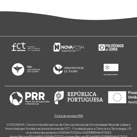
Ficha de projeto PRR
O CICS.NOVA - Centro Interdisciplinar de Ciências Sociais da Universidade Nova de Lisboa é
financiado por fundos nacionais através da FCT – Fundação para a Ciência e a Tecnologia, I.P.,
no âmbito dos projetos UID/04647/2025 e UID/PRR/04647/2025.
https://doi.org/10.54499/UID/04647/2025
e
https://doi.org/10.54499/UID/PRR/04647/2025