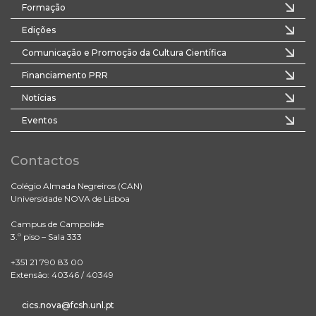
Formação
Edições
Comunicação e Promoção da Cultura Científica
Financiamento PRR
Notícias
Eventos
Contactos
Colégio Almada Negreiros (CAN)
Universidade NOVA de Lisboa
Campus de Campolide
3.º piso – Sala 333
+351 21 790 83 00
Extensão: 40346 / 40349
cics.nova@fcsh.unl.pt