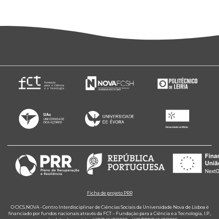
Ficha de projeto PRR
O CICS.NOVA - Centro Interdisciplinar de Ciências Sociais da Universidade Nova de Lisboa é
financiado por fundos nacionais através da FCT – Fundação para a Ciência e a Tecnologia, I.P.,