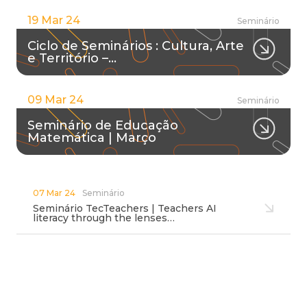
19 Mar 24
Seminário
Ciclo de Seminários : Cultura, Arte
e Território –…
09 Mar 24
Seminário
Seminário de Educação
Matemática | Março
07 Mar 24
Seminário
Seminário TecTeachers | Teachers AI
literacy through the lenses…