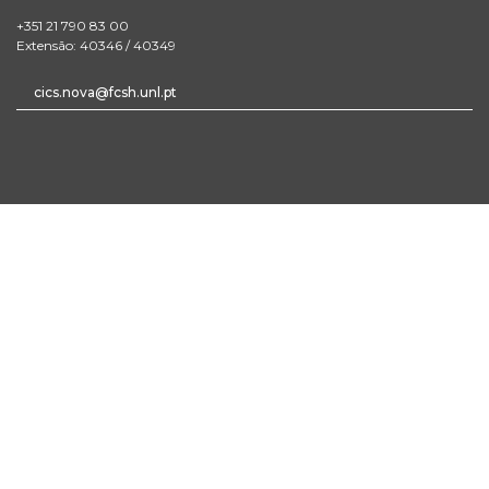
+351 21 790 83 00
Extensão: 40346 / 40349
cics.nova@fcsh.unl.pt