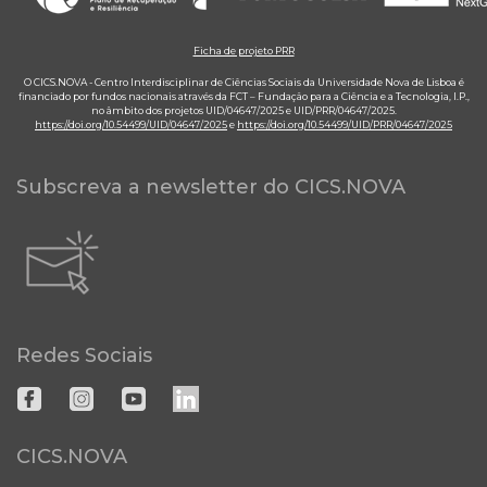
Ficha de projeto PRR
O CICS.NOVA - Centro Interdisciplinar de Ciências Sociais da Universidade Nova de Lisboa é
financiado por fundos nacionais através da FCT – Fundação para a Ciência e a Tecnologia, I.P.,
no âmbito dos projetos UID/04647/2025 e UID/PRR/04647/2025.
https://doi.org/10.54499/UID/04647/2025
e
https://doi.org/10.54499/UID/PRR/04647/2025
Subscreva a newsletter do CICS.NOVA
Redes Sociais
CICS.NOVA