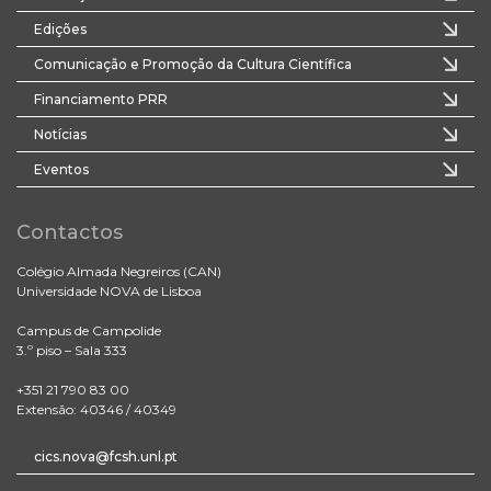
Edições
Comunicação e Promoção da Cultura Científica
Financiamento PRR
Notícias
Eventos
Contactos
Colégio Almada Negreiros (CAN)
Universidade NOVA de Lisboa
Campus de Campolide
3.º piso – Sala 333
+351 21 790 83 00
Extensão: 40346 / 40349
cics.nova@fcsh.unl.pt