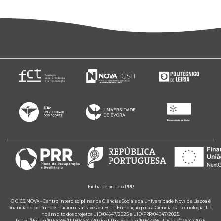
Ficha de projeto PRR
O CICS.NOVA - Centro Interdisciplinar de Ciências Sociais da Universidade Nova de Lisboa é
financiado por fundos nacionais através da FCT – Fundação para a Ciência e a Tecnologia, I.P.,
no âmbito dos projetos UID/04647/2025 e UID/PRR/04647/2025.
https://doi.org/10.54499/UID/04647/2025
e
https://doi.org/10.54499/UID/PRR/04647/2025