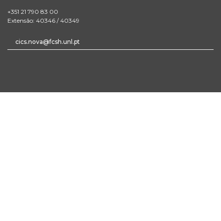
+351 21 790 83 00
Extensão: 40346 / 40349
cics.nova@fcsh.unl.pt