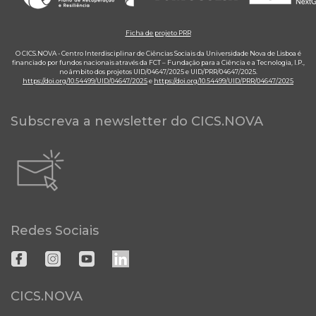
Ficha de projeto PRR
O CICS.NOVA - Centro Interdisciplinar de Ciências Sociais da Universidade Nova de Lisboa é
financiado por fundos nacionais através da FCT – Fundação para a Ciência e a Tecnologia, I.P.,
no âmbito dos projetos UID/04647/2025 e UID/PRR/04647/2025.
https://doi.org/10.54499/UID/04647/2025
e
https://doi.org/10.54499/UID/PRR/04647/2025
Subscreva a newsletter do CICS.NOVA
Redes Sociais
CICS.NOVA