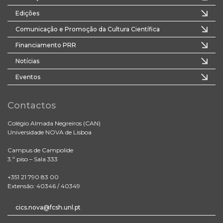
Edições
Comunicação e Promoção da Cultura Científica
Financiamento PRR
Notícias
Eventos
Contactos
Colégio Almada Negreiros (CAN)
Universidade NOVA de Lisboa
Campus de Campolide
3.º piso – Sala 333
+351 21 790 83 00
Extensão: 40346 / 40349
cics.nova@fcsh.unl.pt