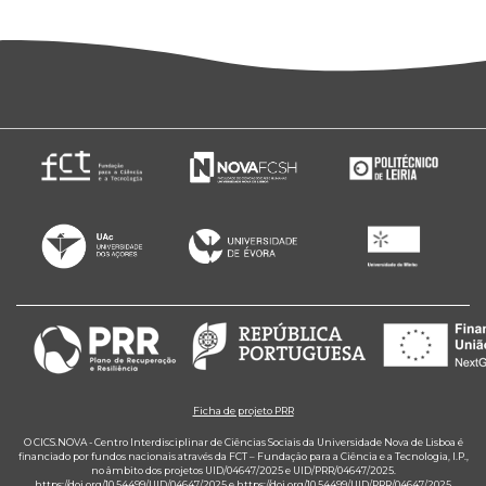
Ficha de projeto PRR
O CICS.NOVA - Centro Interdisciplinar de Ciências Sociais da Universidade Nova de Lisboa é
financiado por fundos nacionais através da FCT – Fundação para a Ciência e a Tecnologia, I.P.,
no âmbito dos projetos UID/04647/2025 e UID/PRR/04647/2025.
https://doi.org/10.54499/UID/04647/2025
e
https://doi.org/10.54499/UID/PRR/04647/2025