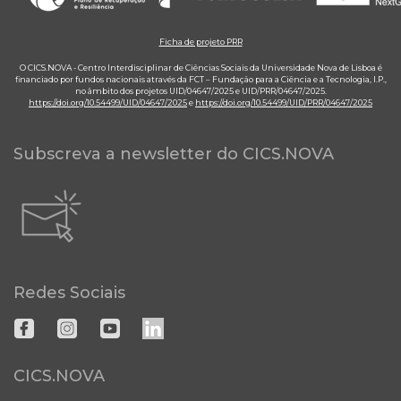
Ficha de projeto PRR
O CICS.NOVA - Centro Interdisciplinar de Ciências Sociais da Universidade Nova de Lisboa é
financiado por fundos nacionais através da FCT – Fundação para a Ciência e a Tecnologia, I.P.,
no âmbito dos projetos UID/04647/2025 e UID/PRR/04647/2025.
https://doi.org/10.54499/UID/04647/2025
e
https://doi.org/10.54499/UID/PRR/04647/2025
Subscreva a newsletter do CICS.NOVA
Redes Sociais
CICS.NOVA