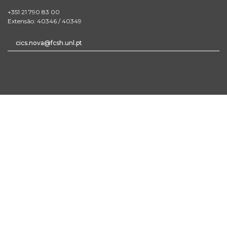
+351 21 790 83 00
Extensão: 40346 / 40349
cics.nova@fcsh.unl.pt