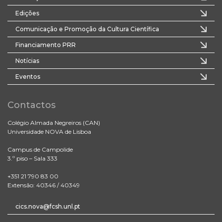
Edições
Comunicação e Promoção da Cultura Científica
Financiamento PRR
Notícias
Eventos
Contactos
Colégio Almada Negreiros (CAN)
Universidade NOVA de Lisboa
Campus de Campolide
3.º piso – Sala 333
+351 21 790 83 00
Extensão: 40346 / 40349
cics.nova@fcsh.unl.pt