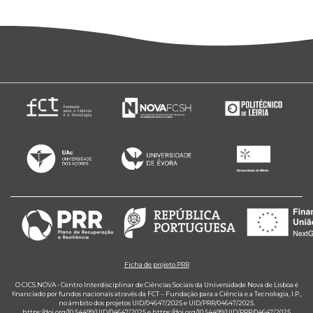
Ficha de projeto PRR
O CICS.NOVA - Centro Interdisciplinar de Ciências Sociais da Universidade Nova de Lisboa é
financiado por fundos nacionais através da FCT – Fundação para a Ciência e a Tecnologia, I.P.,
no âmbito dos projetos UID/04647/2025 e UID/PRR/04647/2025.
https://doi.org/10.54499/UID/04647/2025
e
https://doi.org/10.54499/UID/PRR/04647/2025