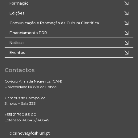
Formação
Edições
Comunicação e Promoção da Cultura Científica
Financiamento PRR
Notícias
Eventos
Contactos
Colégio Almada Negreiros (CAN)
Universidade NOVA de Lisboa
Campus de Campolide
3.º piso – Sala 333
+351 21 790 83 00
Extensão: 40346 / 40349
cics.nova@fcsh.unl.pt