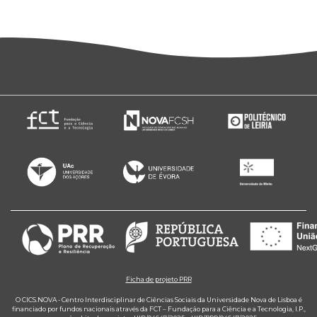
Ficha de projeto PRR
O CICS.NOVA - Centro Interdisciplinar de Ciências Sociais da Universidade Nova de Lisboa é
financiado por fundos nacionais através da FCT – Fundação para a Ciência e a Tecnologia, I.P.,