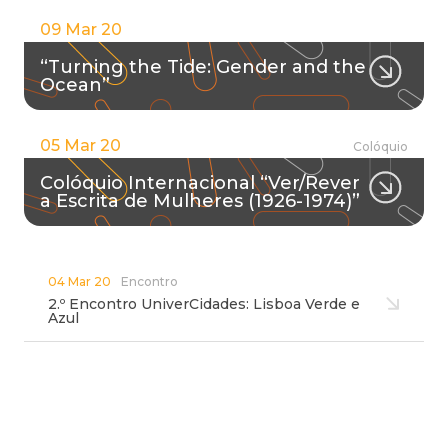
09 Mar 20
“Turning the Tide: Gender and the
Ocean”
05 Mar 20
Colóquio
Colóquio Internacional “Ver/Rever
a Escrita de Mulheres (1926-1974)”
04 Mar 20
Encontro
2.º Encontro UniverCidades: Lisboa Verde e
Azul