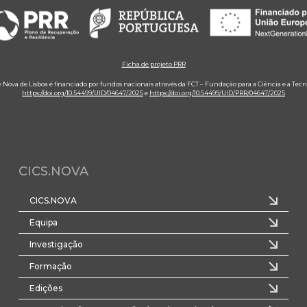
Ficha de projeto PRR
e Nova de Lisboa é financiado por fundos nacionais através da FCT – Fundação para a Ciência e a Tecn
https://doi.org/10.54499/UID/04647/2025
e
https://doi.org/10.54499/UID/PRR/04647/2025
CICS.NOVA
CICS.NOVA
Equipa
Investigação
Formação
Edições