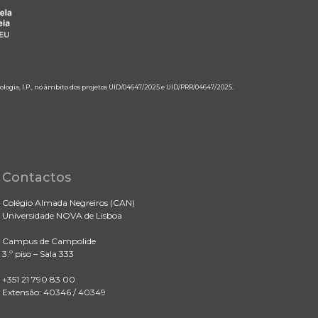
ologia, I.P., no âmbito dos projetos UID/04647/2025 e UID/PRR/04647/2025.
Contactos
Colégio Almada Negreiros (CAN)
Universidade NOVA de Lisboa
Campus de Campolide
3.º piso – Sala 333
+351 21 790 83 00
Extensão: 40346 / 40349