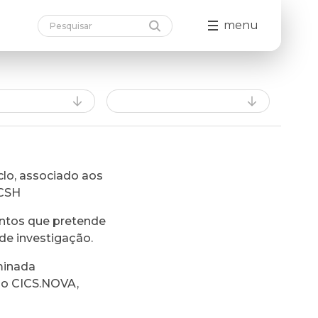
menu
lo, associado aos
FCSH
ntos que pretende
de investigação.
minada
do CICS.NOVA,