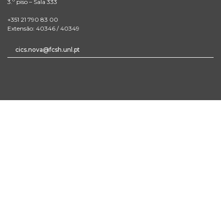
3.º piso – Sala 333
+351 21 790 83 00
Extensão: 40346 / 40349
cics.nova@fcsh.unl.pt