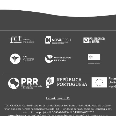
Ficha de projeto PRR
O CICS.NOVA - Centro Interdisciplinar de Ciências Sociais da Universidade Nova de Lisboa é
financiado por fundos nacionais através da FCT – Fundação para a Ciência e a Tecnologia, I.P.,
no âmbito dos projetos UID/04647/2025 e UID/PRR/04647/2025.
https://doi.org/10.54499/UID/04647/2025
e
https://doi.org/10.54499/UID/PRR/04647/2025