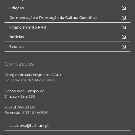
Edições
Comunicação e Promoção da Cultura Científica
Financiamento PRR
Notícias
Eventos
Contactos
Colégio Almada Negreiros (CAN)
Universidade NOVA de Lisboa
Campus de Campolide
3.º piso – Sala 333
+351 21 790 83 00
Extensão: 40346 / 40349
cics.nova@fcsh.unl.pt