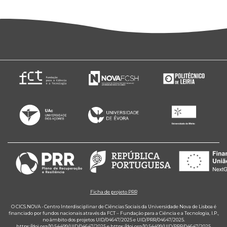
Ficha de projeto PRR
O CICS.NOVA - Centro Interdisciplinar de Ciências Sociais da Universidade Nova de Lisboa é
financiado por fundos nacionais através da FCT – Fundação para a Ciência e a Tecnologia, I.P.,
no âmbito dos projetos UID/04647/2025 e UID/PRR/04647/2025.
https://doi.org/10.54499/UID/04647/2025
e
https://doi.org/10.54499/UID/PRR/04647/2025