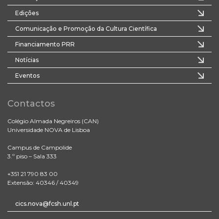
Edições
Comunicação e Promoção da Cultura Científica
Financiamento PRR
Notícias
Eventos
Contactos
Colégio Almada Negreiros (CAN)
Universidade NOVA de Lisboa
Campus de Campolide
3.º piso – Sala 333
+351 21 790 83 00
Extensão: 40346 / 40349
cics.nova@fcsh.unl.pt