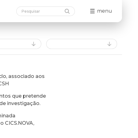
menu
lo, associado aos
FCSH
ntos que pretende
de investigação.
minada
do CICS.NOVA,