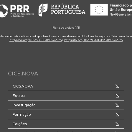
Ficha de projeto PRR
e Nova de Lisboa é financiado por fundos nacionais através da FCT – Fundação para a Ciência e a Tecn
https://doi.org/10.54499/UID/04647/2025
e
https://doi.org/10.54499/UID/PRR/04647/2025
CICS.NOVA
CICS.NOVA
Equipa
Investigação
Formação
Edições