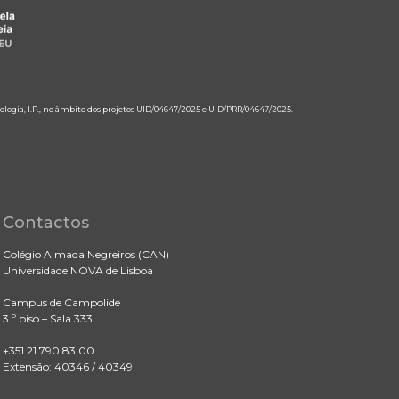
ologia, I.P., no âmbito dos projetos UID/04647/2025 e UID/PRR/04647/2025.
Contactos
Colégio Almada Negreiros (CAN)
Universidade NOVA de Lisboa
Campus de Campolide
3.º piso – Sala 333
+351 21 790 83 00
Extensão: 40346 / 40349