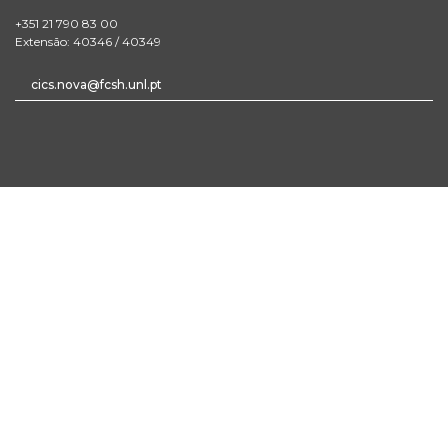
+351 21 790 83 00
Extensão: 40346 / 40349
cics.nova@fcsh.unl.pt