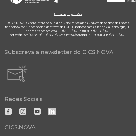
Ficha de projeto PRR
O CICS.NOVA - Centro Interdisciplinar de Ciências Sociais da Universidade Nova de Lisboa é
financiado por fundos nacionais através da FCT – Fundação para a Ciência e a Tecnologia, I.P.,
no âmbito dos projetos UID/04647/2025 e UID/PRR/04647/2025.
https://doi.org/10.54499/UID/04647/2025
e
https://doi.org/10.54499/UID/PRR/04647/2025
Subscreva a newsletter do CICS.NOVA
Redes Sociais
CICS.NOVA