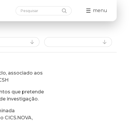
menu
lo, associado aos
FCSH
ntos que pretende
de investigação.
minada
do CICS.NOVA,