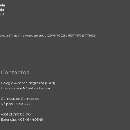
ologia, I.P., no âmbito dos projetos UID/04647/2025 e UID/PRR/04647/2025.
Contactos
Colégio Almada Negreiros (CAN)
Universidade NOVA de Lisboa
Campus de Campolide
3.º piso – Sala 333
+351 21 790 83 00
Extensão: 40346 / 40349