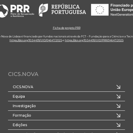
Ficha de projeto PRR
e Nova de Lisboa é financiado por fundos nacionais através da FCT – Fundação para a Ciência e a Tecn
https://doi.org/10.54499/UID/04647/2025
e
https://doi.org/10.54499/UID/PRR/04647/2025
CICS.NOVA
CICS.NOVA
Equipa
Investigação
Formação
Edições