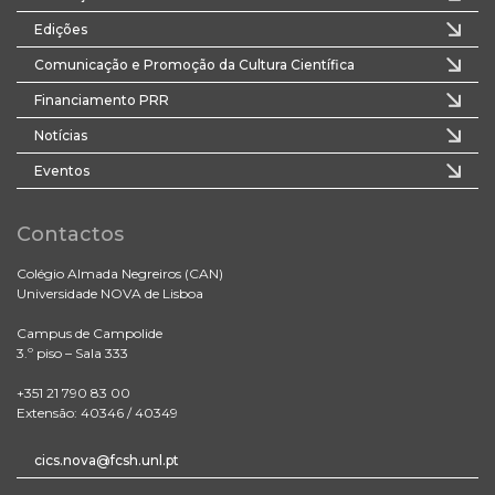
Edições
Comunicação e Promoção da Cultura Científica
Financiamento PRR
Notícias
Eventos
Contactos
Colégio Almada Negreiros (CAN)
Universidade NOVA de Lisboa
Campus de Campolide
3.º piso – Sala 333
+351 21 790 83 00
Extensão: 40346 / 40349
cics.nova@fcsh.unl.pt