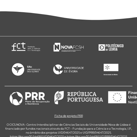
Ficha de projeto PRR
O CICS.NOVA - Centro Interdisciplinar de Ciências Sociais da Universidade Nova de Lisboa é
financiado por fundos nacionais através da FCT – Fundação para a Ciência e a Tecnologia, I.P.,
no âmbito dos projetos UID/04647/2025 e UID/PRR/04647/2025.
https://doi.org/10.54499/UID/04647/2025
e
https://doi.org/10.54499/UID/PRR/04647/2025