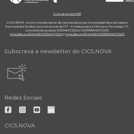
Ficha de projeto PRR
O CICS.NOVA - Centro Interdisciplinar de Ciências Sociais da Universidade Nova de Lisboa é
financiado por fundos nacionais através da FCT – Fundação para a Ciência e a Tecnologia, I.P.,
no âmbito dos projetos UID/04647/2025 e UID/PRR/04647/2025.
https://doi.org/10.54499/UID/04647/2025
e
https://doi.org/10.54499/UID/PRR/04647/2025
Subscreva a newsletter do CICS.NOVA
Redes Sociais
CICS.NOVA