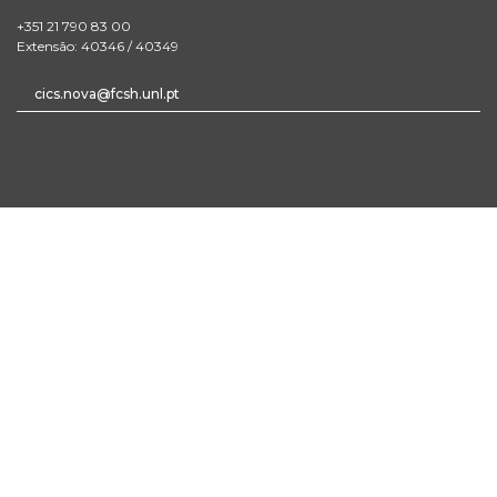
+351 21 790 83 00
Extensão: 40346 / 40349
cics.nova@fcsh.unl.pt