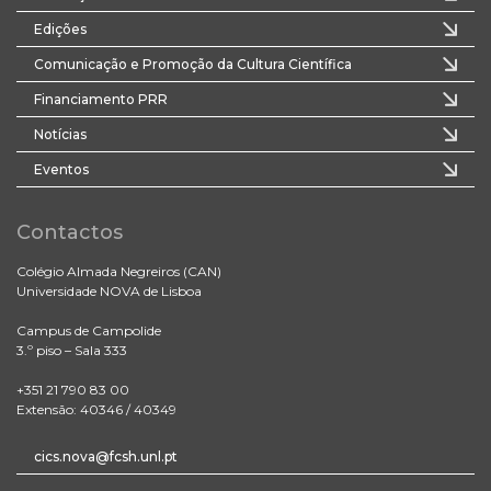
Edições
Comunicação e Promoção da Cultura Científica
Financiamento PRR
Notícias
Eventos
Contactos
Colégio Almada Negreiros (CAN)
Universidade NOVA de Lisboa
Campus de Campolide
3.º piso – Sala 333
+351 21 790 83 00
Extensão: 40346 / 40349
cics.nova@fcsh.unl.pt