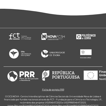
Ficha de projeto PRR
O CICS.NOVA - Centro Interdisciplinar de Ciências Sociais da Universidade Nova de Lisboa é
financiado por fundos nacionais através da FCT – Fundação para a Ciência e a Tecnologia, I.P.,
no âmbito dos projetos UID/04647/2025 e UID/PRR/04647/2025.
https://doi.org/10.54499/UID/04647/2025
e
https://doi.org/10.54499/UID/PRR/04647/2025