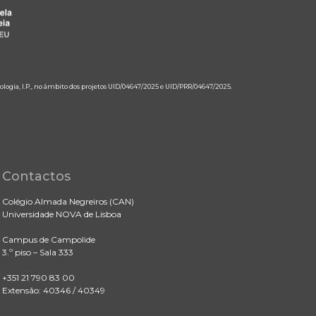
ologia, I.P., no âmbito dos projetos UID/04647/2025 e UID/PRR/04647/2025.
Contactos
Colégio Almada Negreiros (CAN)
Universidade NOVA de Lisboa
Campus de Campolide
3.º piso – Sala 333
+351 21 790 83 00
Extensão: 40346 / 40349