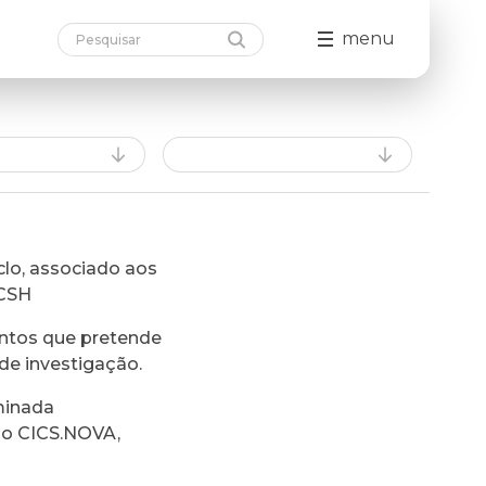
menu
lo, associado aos
FCSH
ntos que pretende
de investigação.
minada
do CICS.NOVA,