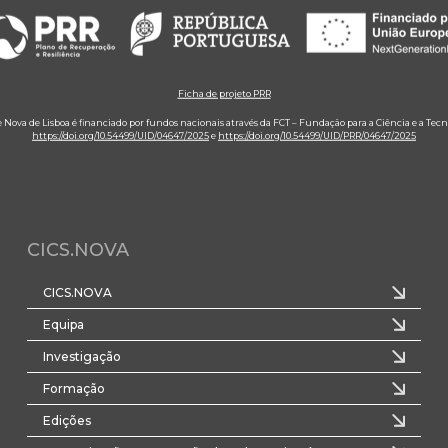
Ficha de projeto PRR
e Nova de Lisboa é financiado por fundos nacionais através da FCT – Fundação para a Ciência e a Tecn
https://doi.org/10.54499/UID/04647/2025
e
https://doi.org/10.54499/UID/PRR/04647/2025
CICS.NOVA
CICS.NOVA
Equipa
Investigação
Formação
Edições