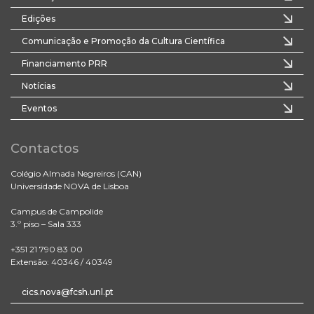
Edições
Comunicação e Promoção da Cultura Científica
Financiamento PRR
Notícias
Eventos
Contactos
Colégio Almada Negreiros (CAN)
Universidade NOVA de Lisboa
Campus de Campolide
3.º piso – Sala 333
+351 21 790 83 00
Extensão: 40346 / 40349
cics.nova@fcsh.unl.pt