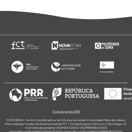
Ficha de projeto PRR
O CICS.NOVA - Centro Interdisciplinar de Ciências Sociais da Universidade Nova de Lisboa é
financiado por fundos nacionais através da FCT – Fundação para a Ciência e a Tecnologia, I.P.,
no âmbito dos projetos UID/04647/2025 e UID/PRR/04647/2025.
https://doi.org/10.54499/UID/04647/2025
e
https://doi.org/10.54499/UID/PRR/04647/2025