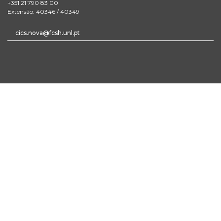
+351 21 790 83 00
Extensão: 40346 / 40349
cics.nova@fcsh.unl.pt