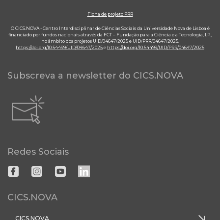
Ficha de projeto PRR
O CICS.NOVA - Centro Interdisciplinar de Ciências Sociais da Universidade Nova de Lisboa é
financiado por fundos nacionais através da FCT – Fundação para a Ciência e a Tecnologia, I.P.,
no âmbito dos projetos UID/04647/2025 e UID/PRR/04647/2025.
https://doi.org/10.54499/UID/04647/2025
e
https://doi.org/10.54499/UID/PRR/04647/2025
Subscreva a newsletter do CICS.NOVA
Redes Sociais
CICS.NOVA
CICS.NOVA