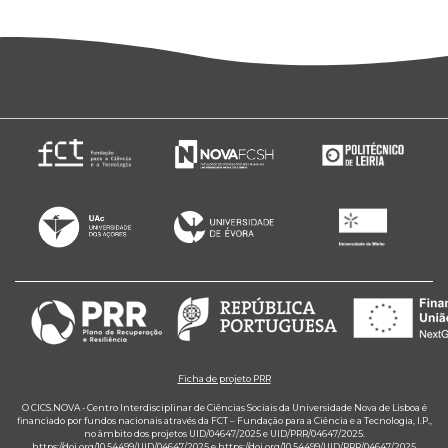
Ficha de projeto PRR
O CICS.NOVA - Centro Interdisciplinar de Ciências Sociais da Universidade Nova de Lisboa é
financiado por fundos nacionais através da FCT – Fundação para a Ciência e a Tecnologia, I.P.,
no âmbito dos projetos UID/04647/2025 e UID/PRR/04647/2025.
https://doi.org/10.54499/UID/04647/2025
e
https://doi.org/10.54499/UID/PRR/04647/2025