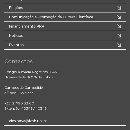
Edições
Comunicação e Promoção da Cultura Científica
Financiamento PRR
Notícias
Eventos
Contactos
Colégio Almada Negreiros (CAN)
Universidade NOVA de Lisboa
Campus de Campolide
3.º piso – Sala 333
+351 21 790 83 00
Extensão: 40346 / 40349
cics.nova@fcsh.unl.pt